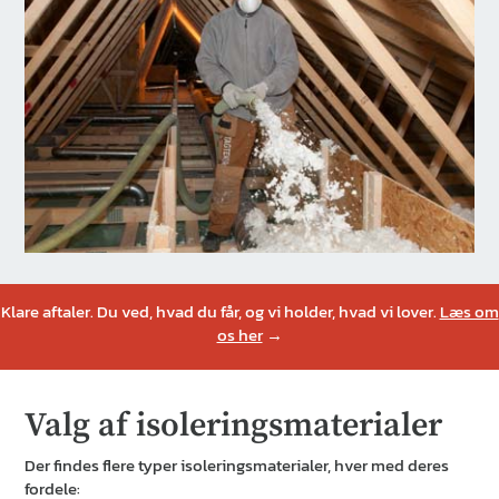
Klare aftaler. Du ved, hvad du får, og vi holder, hvad vi lover.
Læs om
os her
→
Valg af isoleringsmaterialer
Der findes flere typer isoleringsmaterialer, hver med deres
fordele: