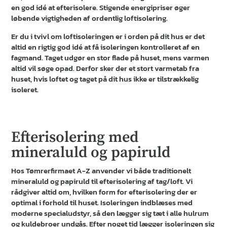
en god idé at efterisolere. Stigende energipriser øger
løbende vigtigheden af ordentlig loftisolering.
Er du i tvivl om loftisoleringen er i orden på dit hus er det
altid en rigtig god idé at få isoleringen kontrolleret af en
fagmand. Taget udgør en stor flade på huset, mens varmen
altid vil søge opad. Derfor sker der et stort varmetab fra
huset, hvis loftet og taget på dit hus ikke er tilstrækkelig
isoleret.
Efterisolering med
mineraluld og papiruld
Hos Tømrerfirmaet A-Z anvender vi både traditionelt
mineraluld og papiruld til efterisolering af tag/loft. Vi
rådgiver altid om, hvilken form for efterisolering der er
optimal i forhold til huset. Isoleringen indblæses med
moderne specialudstyr, så den lægger sig tæt i alle hulrum
og kuldebroer undgås. Efter noget tid lægger isoleringen sig