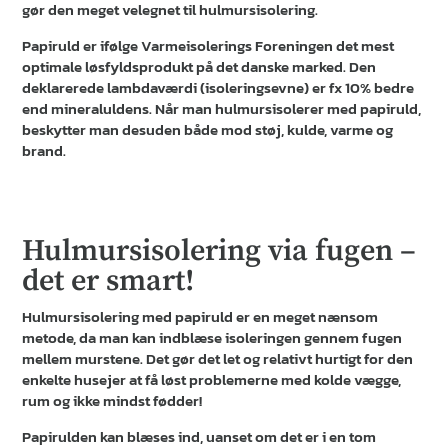
gør den meget velegnet til hulmursisolering.
Papiruld er ifølge Varmeisolerings Foreningen det mest
optimale løsfyldsprodukt på det danske marked. Den
deklarerede lambdaværdi (isoleringsevne) er fx 10% bedre
end mineraluldens. Når man hulmursisolerer med papiruld,
beskytter man desuden både mod støj, kulde, varme og
brand.
Hulmursisolering via fugen –
det er smart!
Hulmursisolering med papiruld er en meget nænsom
metode, da man kan indblæse isoleringen gennem fugen
mellem murstene. Det gør det let og relativt hurtigt for den
enkelte husejer at få løst problemerne med kolde vægge,
rum og ikke mindst fødder!
Papirulden kan blæses ind, uanset om det er i en tom